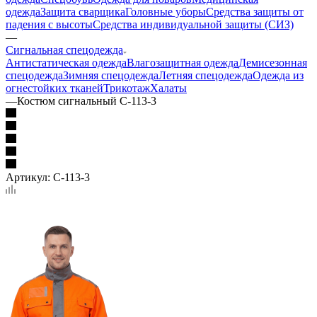
одежда
Защита сварщика
Головные уборы
Средства защиты от
падения с высоты
Средства индивидуальной защиты (СИЗ)
—
Сигнальная спецодежда
Антистатическая одежда
Влагозащитная одежда
Демисезонная
спецодежда
Зимняя спецодежда
Летняя спецодежда
Одежда из
огнестойких тканей
Трикотаж
Халаты
—
Костюм сигнальный С-113-3
Артикул:
С-113-3