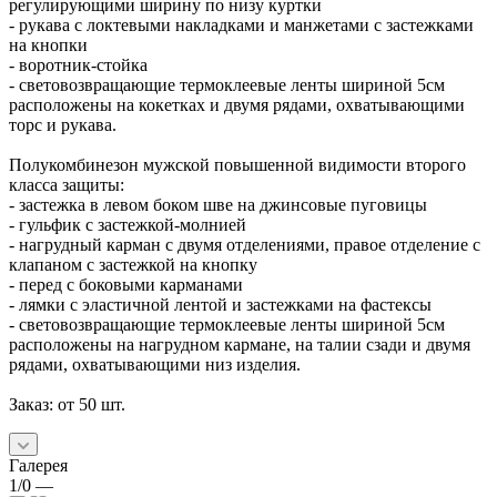
регулирующими ширину по низу куртки
- рукава с локтевыми накладками и манжетами с застежками
на кнопки
- воротник-стойка
- световозвращающие термоклеевые ленты шириной 5см
расположены на кокетках и двумя рядами, охватывающими
торс и рукава.
Полукомбинезон мужской повышенной видимости второго
класса защиты:
- застежка в левом боком шве на джинсовые пуговицы
- гульфик с застежкой-молнией
- нагрудный карман с двумя отделениями, правое отделение с
клапаном с застежкой на кнопку
- перед с боковыми карманами
- лямки с эластичной лентой и застежками на фастексы
- световозвращающие термоклеевые ленты шириной 5см
расположены на нагрудном кармане, на талии сзади и двумя
рядами, охватывающими низ изделия.
Заказ: от 50 шт.
Галерея
1/0
—