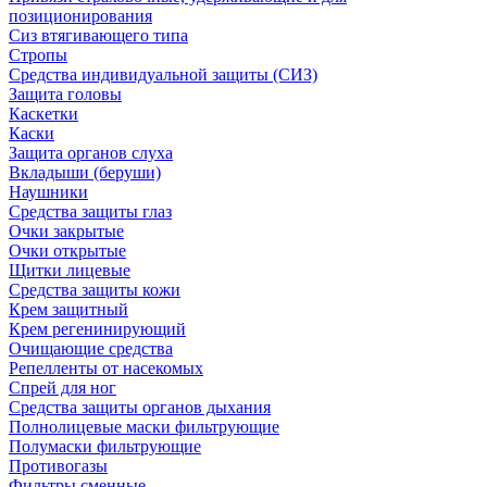
позиционирования
Сиз втягивающего типа
Стропы
Средства индивидуальной защиты (СИЗ)
Защита головы
Каскетки
Каски
Защита органов слуха
Вкладыши (беруши)
Наушники
Средства защиты глаз
Очки закрытые
Очки открытые
Щитки лицевые
Средства защиты кожи
Крем защитный
Крем регенинирующий
Очищающие средства
Репелленты от насекомых
Спрей для ног
Средства защиты органов дыхания
Полнолицевые маски фильтрующие
Полумаски фильтрующие
Противогазы
Фильтры сменные