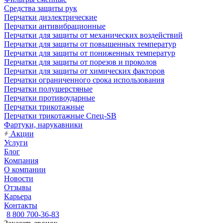
Средства защиты рук
Перчатки диэлектрические
Перчатки антивибрационные
Перчатки для защиты от механических воздействий
Перчатки для защиты от повышенных температур
Перчатки для защиты от пониженных температур
Перчатки для защиты от порезов и проколов
Перчатки для защиты от химических факторов
Перчатки ограниченного срока использования
Перчатки полушерстяные
Перчатки противоударные
Перчатки трикотажные
Перчатки трикотажные Спец-SB
Фартуки, нарукавники
Акции
Услуги
Блог
Компания
О компании
Новости
Отзывы
Карьера
Контакты
8 800 700-36-83