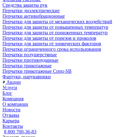
Средства защиты рук
Перчатки диэлектрические
Перчатки антивибрационные
Перчатки для защиты от механических воздействий
Перчатки для защиты от повышенных температур
Перчатки для защиты от пониженных температур
Перчатки для защиты от порезов и проколов
Перчатки для защиты от химических факторов
Перчатки ограниченного срока использования
Перчатки полушерстяные
Перчатки противоударные
Перчатки трикотажные
Перчатки трикотажные Спец-SB
Фартуки, нарукавники
Акции
Услуги
Блог
Компания
О компании
Новости
Отзывы
Карьера
Контакты
8 800 700-36-83