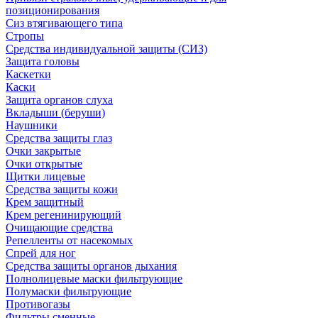
позиционирования
Сиз втягивающего типа
Стропы
Средства индивидуальной защиты (СИЗ)
Защита головы
Каскетки
Каски
Защита органов слуха
Вкладыши (беруши)
Наушники
Средства защиты глаз
Очки закрытые
Очки открытые
Щитки лицевые
Средства защиты кожи
Крем защитный
Крем регенинирующий
Очищающие средства
Репелленты от насекомых
Спрей для ног
Средства защиты органов дыхания
Полнолицевые маски фильтрующие
Полумаски фильтрующие
Противогазы
Фильтры сменные