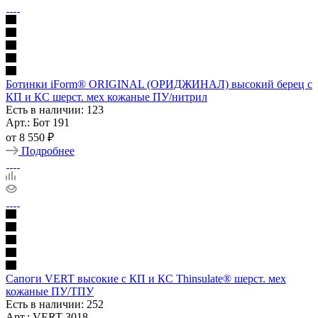
Ботинки iForm® ORIGINAL (ОРИДЖИНАЛ) высокий берец с
КП и КС шерст. мех кожаные ПУ/нитрил
Есть в наличии: 123
Арт.: Бот 191
от
8 550 ₽
Подробнее
Сапоги VERT высокие с КП и КС Thinsulate® шерст. мех
кожаные ПУ/ТПУ
Есть в наличии: 252
Арт.: VERT 3018