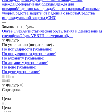
одежда
Корпоративная одежда
Одежда для
поваров
Медицинская одежда
Защита сварщика
Головные
уборы
Средства защиты от падения с высоты
Средства
индивидуальной защиты (СИЗ)
—
Зимняя спецобувь
Обувь Uvex
Антистатическая обувь
Летняя и демисезонная
спецобувь
Обувь VERT
Полимерная обувь
Фильтр
По умолчанию (возрастание)
По популярности (убывание)
По популярности (возрастание)
По алфавиту (убывание)
По алфавиту (возрастание)
По цене (убывание)
По цене (возрастание)
Фильтр
Сортировка
Цена
Цена