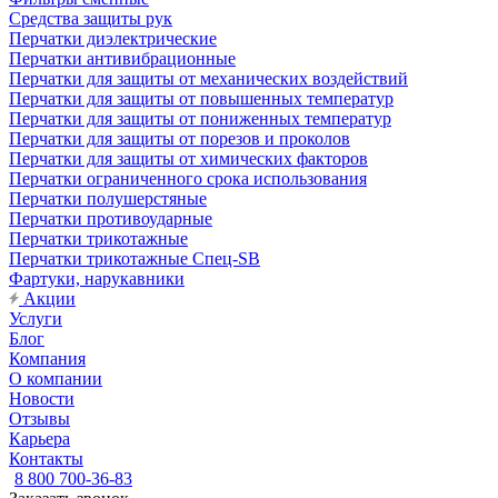
Средства защиты рук
Перчатки диэлектрические
Перчатки антивибрационные
Перчатки для защиты от механических воздействий
Перчатки для защиты от повышенных температур
Перчатки для защиты от пониженных температур
Перчатки для защиты от порезов и проколов
Перчатки для защиты от химических факторов
Перчатки ограниченного срока использования
Перчатки полушерстяные
Перчатки противоударные
Перчатки трикотажные
Перчатки трикотажные Спец-SB
Фартуки, нарукавники
Акции
Услуги
Блог
Компания
О компании
Новости
Отзывы
Карьера
Контакты
8 800 700-36-83