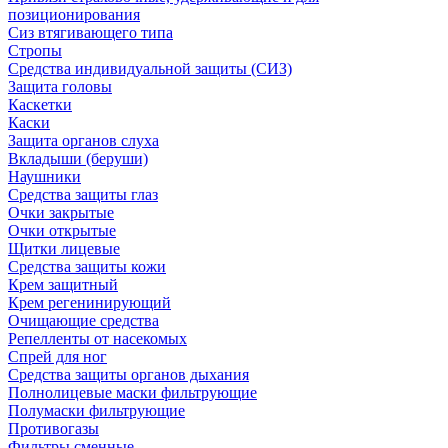
позиционирования
Сиз втягивающего типа
Стропы
Средства индивидуальной защиты (СИЗ)
Защита головы
Каскетки
Каски
Защита органов слуха
Вкладыши (беруши)
Наушники
Средства защиты глаз
Очки закрытые
Очки открытые
Щитки лицевые
Средства защиты кожи
Крем защитный
Крем регенинирующий
Очищающие средства
Репелленты от насекомых
Спрей для ног
Средства защиты органов дыхания
Полнолицевые маски фильтрующие
Полумаски фильтрующие
Противогазы
Фильтры сменные