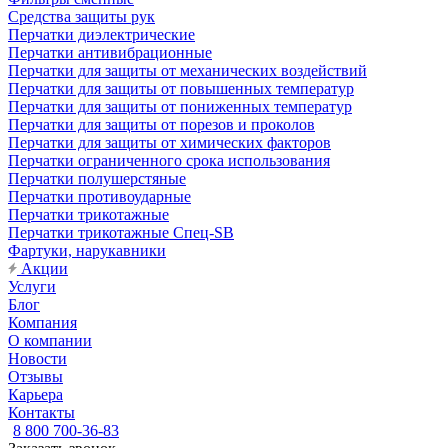
Средства защиты рук
Перчатки диэлектрические
Перчатки антивибрационные
Перчатки для защиты от механических воздействий
Перчатки для защиты от повышенных температур
Перчатки для защиты от пониженных температур
Перчатки для защиты от порезов и проколов
Перчатки для защиты от химических факторов
Перчатки ограниченного срока использования
Перчатки полушерстяные
Перчатки противоударные
Перчатки трикотажные
Перчатки трикотажные Спец-SB
Фартуки, нарукавники
Акции
Услуги
Блог
Компания
О компании
Новости
Отзывы
Карьера
Контакты
8 800 700-36-83