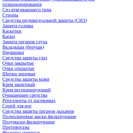
позиционирования
Сиз втягивающего типа
Стропы
Средства индивидуальной защиты (СИЗ)
Защита головы
Каскетки
Каски
Защита органов слуха
Вкладыши (беруши)
Наушники
Средства защиты глаз
Очки закрытые
Очки открытые
Щитки лицевые
Средства защиты кожи
Крем защитный
Крем регенинирующий
Очищающие средства
Репелленты от насекомых
Спрей для ног
Средства защиты органов дыхания
Полнолицевые маски фильтрующие
Полумаски фильтрующие
Противогазы
Фильтры сменные