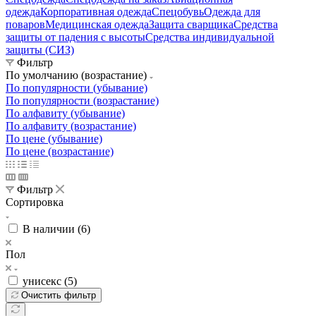
одежда
Корпоративная одежда
Спецобувь
Одежда для
поваров
Медицинская одежда
Защита сварщика
Средства
защиты от падения с высоты
Средства индивидуальной
защиты (СИЗ)
Фильтр
По умолчанию (возрастание)
По популярности (убывание)
По популярности (возрастание)
По алфавиту (убывание)
По алфавиту (возрастание)
По цене (убывание)
По цене (возрастание)
Фильтр
Сортировка
В наличии (
6
)
Пол
унисекс (
5
)
Очистить фильтр