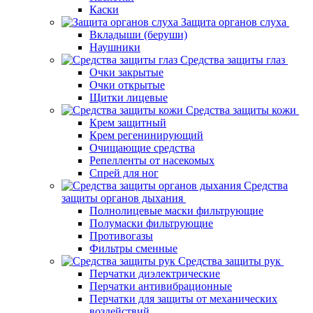
Каски
Защита органов слуха
Вкладыши (беруши)
Наушники
Средства защиты глаз
Очки закрытые
Очки открытые
Щитки лицевые
Средства защиты кожи
Крем защитный
Крем регенинирующий
Очищающие средства
Репелленты от насекомых
Спрей для ног
Средства
защиты органов дыхания
Полнолицевые маски фильтрующие
Полумаски фильтрующие
Противогазы
Фильтры сменные
Средства защиты рук
Перчатки диэлектрические
Перчатки антивибрационные
Перчатки для защиты от механических
воздействий