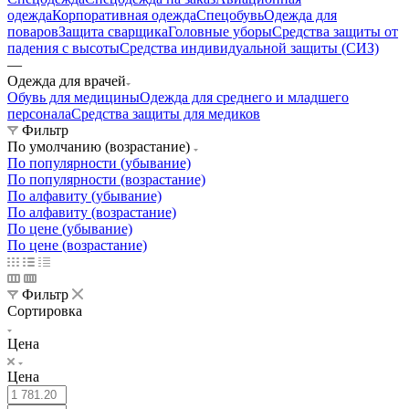
одежда
Корпоративная одежда
Спецобувь
Одежда для
поваров
Защита сварщика
Головные уборы
Средства защиты от
падения с высоты
Средства индивидуальной защиты (СИЗ)
—
Одежда для врачей
Обувь для медицины
Одежда для среднего и младшего
персонала
Средства защиты для медиков
Фильтр
По умолчанию (возрастание)
По популярности (убывание)
По популярности (возрастание)
По алфавиту (убывание)
По алфавиту (возрастание)
По цене (убывание)
По цене (возрастание)
Фильтр
Сортировка
Цена
Цена