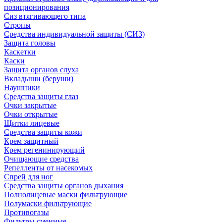
позиционирования
Сиз втягивающего типа
Стропы
Средства индивидуальной защиты (СИЗ)
Защита головы
Каскетки
Каски
Защита органов слуха
Вкладыши (беруши)
Наушники
Средства защиты глаз
Очки закрытые
Очки открытые
Щитки лицевые
Средства защиты кожи
Крем защитный
Крем регенинирующий
Очищающие средства
Репелленты от насекомых
Спрей для ног
Средства защиты органов дыхания
Полнолицевые маски фильтрующие
Полумаски фильтрующие
Противогазы
Фильтры сменные