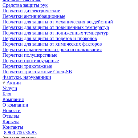
Средства защиты рук
Перчатки диэлектрические
Перчатки антивибрационные
Перчатки для защиты от механических воздействий
Перчатки для защиты от повышенных температур
Перчатки для защиты от пониженных температур
Перчатки для защиты от порезов и проколов
Перчатки для защиты от химических факторов
Перчатки ограниченного срока использования
Перчатки полушерстяные
Перчатки противоударные
Перчатки трикотажные
Перчатки трикотажные Спец-SB
Фартуки, нарукавники
Акции
Услуги
Блог
Компания
О компании
Новости
Отзывы
Карьера
Контакты
8 800 700-36-83