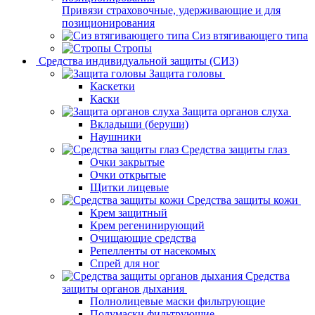
Привязи страховочные, удерживающие и для
позиционирования
Сиз втягивающего типа
Стропы
Средства индивидуальной защиты (СИЗ)
Защита головы
Каскетки
Каски
Защита органов слуха
Вкладыши (беруши)
Наушники
Средства защиты глаз
Очки закрытые
Очки открытые
Щитки лицевые
Средства защиты кожи
Крем защитный
Крем регенинирующий
Очищающие средства
Репелленты от насекомых
Спрей для ног
Средства
защиты органов дыхания
Полнолицевые маски фильтрующие
Полумаски фильтрующие