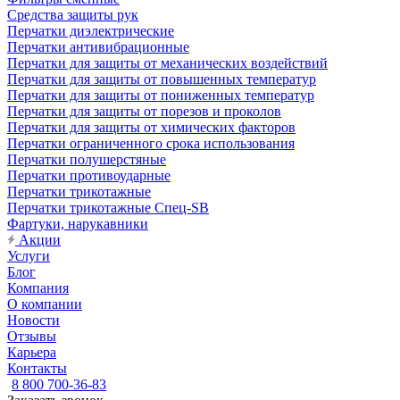
Средства защиты рук
Перчатки диэлектрические
Перчатки антивибрационные
Перчатки для защиты от механических воздействий
Перчатки для защиты от повышенных температур
Перчатки для защиты от пониженных температур
Перчатки для защиты от порезов и проколов
Перчатки для защиты от химических факторов
Перчатки ограниченного срока использования
Перчатки полушерстяные
Перчатки противоударные
Перчатки трикотажные
Перчатки трикотажные Спец-SB
Фартуки, нарукавники
Акции
Услуги
Блог
Компания
О компании
Новости
Отзывы
Карьера
Контакты
8 800 700-36-83