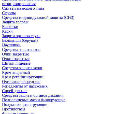
позиционирования
Сиз втягивающего типа
Стропы
Средства индивидуальной защиты (СИЗ)
Защита головы
Каскетки
Каски
Защита органов слуха
Вкладыши (беруши)
Наушники
Средства защиты глаз
Очки закрытые
Очки открытые
Щитки лицевые
Средства защиты кожи
Крем защитный
Крем регенинирующий
Очищающие средства
Репелленты от насекомых
Спрей для ног
Средства защиты органов дыхания
Полнолицевые маски фильтрующие
Полумаски фильтрующие
Противогазы
Фильтры сменные