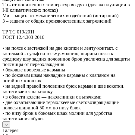
Тн - от пониженных температур воздуха (для эксплуатации в
I-II климатических поясах)
Ми – защита от механических воздействий (истираний)
З – защита от общих производственных загрязнений
ТР ТС 019/2011
ГОСТ 12.4.303-2016
• на поясе с застежкой на две кнопки и ленту-контакт, с
застежкой - гульф на тесьму-молнию, ширина пояса к
среднему шву задних половинок брюк увеличена для защиты
поясницы от переохлаждения
• боковые прорезные карманы
• по боковым швам накладные карманы с клапаном на
потайных кнопках
• на задней правой половинке брюк карман в шве кокетки,
застегивается на кнопку
• в области колена — наколенники с вытачками
• две охватывающие термолкеевые световозвращающие
полосы шириной 50 мм по низу брюк
• по низу брюк в боковых швах молнии для удобства
застегивания обуви.
Галерея