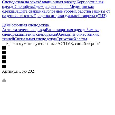
Спецодежда на заказ
Авиационная одежда
Корпоративная
одежда
Спецобувь
Одежда для поваров
Медицинская
одежда
Защита сварщика
Головные уборы
Средства защиты от
падения с высоты
Средства индивидуальной защиты (СИЗ)
—
Демисезонная спецодежда
Антистатическая одежда
Влагозащитная одежда
Зимняя
спецодежда
Летняя спецодежда
Одежда из огнестойких
тканей
Сигнальная спецодежда
Трикотаж
Халаты
—
Брюки мужские утепленные ACTIVE, синий-черный
Артикул:
Брю 202