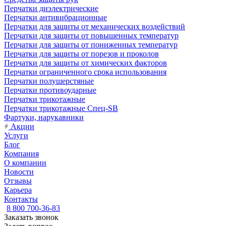
Перчатки диэлектрические
Перчатки антивибрационные
Перчатки для защиты от механических воздействий
Перчатки для защиты от повышенных температур
Перчатки для защиты от пониженных температур
Перчатки для защиты от порезов и проколов
Перчатки для защиты от химических факторов
Перчатки ограниченного срока использования
Перчатки полушерстяные
Перчатки противоударные
Перчатки трикотажные
Перчатки трикотажные Спец-SB
Фартуки, нарукавники
Акции
Услуги
Блог
Компания
О компании
Новости
Отзывы
Карьера
Контакты
8 800 700-36-83
Заказать звонок