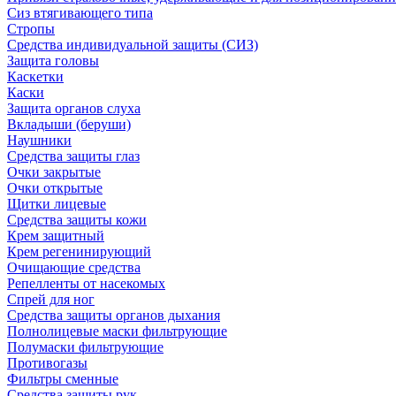
Сиз втягивающего типа
Стропы
Средства индивидуальной защиты (СИЗ)
Защита головы
Каскетки
Каски
Защита органов слуха
Вкладыши (беруши)
Наушники
Средства защиты глаз
Очки закрытые
Очки открытые
Щитки лицевые
Средства защиты кожи
Крем защитный
Крем регенинирующий
Очищающие средства
Репелленты от насекомых
Спрей для ног
Средства защиты органов дыхания
Полнолицевые маски фильтрующие
Полумаски фильтрующие
Противогазы
Фильтры сменные
Средства защиты рук