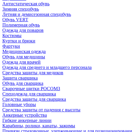
Антистатическая обувь
Зимняя спецобувь
Летняя и демисезонная спецобувь
Обувь VERT
Полимерная обувь
Одежда для поваров
Костюмы
Куртки и брюки
Фартуки
Медицинская одежда
Обувь для медицины
Одежда для врачей
Одежда для среднего и младшего персонала
Средства защиты для медиков
Защита сварщика
Обувь для сварщика
Сварочные щитки РОСОМЗ
Спецодежда для сварщика
Средства защиты для сварщика
Головные уборы
Средства защиты от падения с высоты
Анкерные устройства
Гибкие анкерные линии
Карабины, ролики, канаты, зажимы
Привязи страховочные, удерживающие и для позиционировани