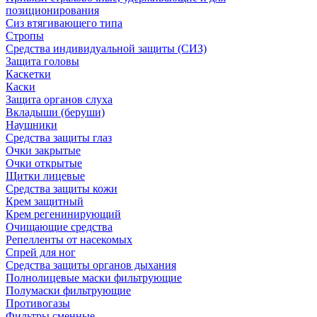
позиционирования
Сиз втягивающего типа
Стропы
Средства индивидуальной защиты (СИЗ)
Защита головы
Каскетки
Каски
Защита органов слуха
Вкладыши (беруши)
Наушники
Средства защиты глаз
Очки закрытые
Очки открытые
Щитки лицевые
Средства защиты кожи
Крем защитный
Крем регенинирующий
Очищающие средства
Репелленты от насекомых
Спрей для ног
Средства защиты органов дыхания
Полнолицевые маски фильтрующие
Полумаски фильтрующие
Противогазы
Фильтры сменные