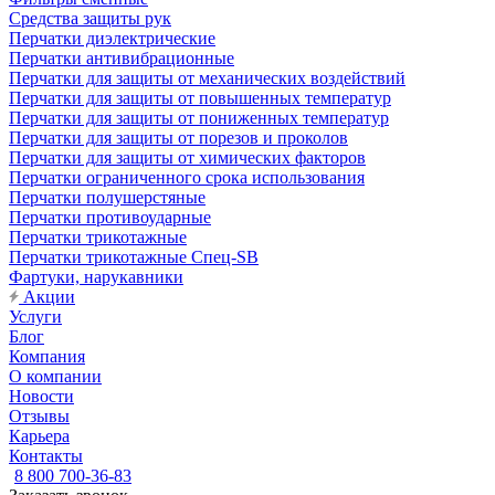
Средства защиты рук
Перчатки диэлектрические
Перчатки антивибрационные
Перчатки для защиты от механических воздействий
Перчатки для защиты от повышенных температур
Перчатки для защиты от пониженных температур
Перчатки для защиты от порезов и проколов
Перчатки для защиты от химических факторов
Перчатки ограниченного срока использования
Перчатки полушерстяные
Перчатки противоударные
Перчатки трикотажные
Перчатки трикотажные Спец-SB
Фартуки, нарукавники
Акции
Услуги
Блог
Компания
О компании
Новости
Отзывы
Карьера
Контакты
8 800 700-36-83