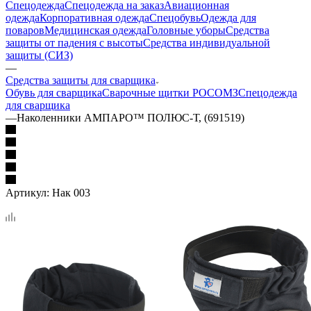
Спецодежда
Спецодежда на заказ
Авиационная
одежда
Корпоративная одежда
Спецобувь
Одежда для
поваров
Медицинская одежда
Головные уборы
Средства
защиты от падения с высоты
Средства индивидуальной
защиты (СИЗ)
—
Средства защиты для сварщика
Обувь для сварщика
Сварочные щитки РОСОМЗ
Спецодежда
для сварщика
—
Наколенники АМПАРО™ ПОЛЮС-Т, (691519)
Артикул:
Нак 003