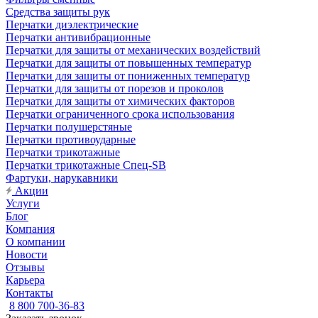
Средства защиты рук
Перчатки диэлектрические
Перчатки антивибрационные
Перчатки для защиты от механических воздействий
Перчатки для защиты от повышенных температур
Перчатки для защиты от пониженных температур
Перчатки для защиты от порезов и проколов
Перчатки для защиты от химических факторов
Перчатки ограниченного срока использования
Перчатки полушерстяные
Перчатки противоударные
Перчатки трикотажные
Перчатки трикотажные Спец-SB
Фартуки, нарукавники
Акции
Услуги
Блог
Компания
О компании
Новости
Отзывы
Карьера
Контакты
8 800 700-36-83