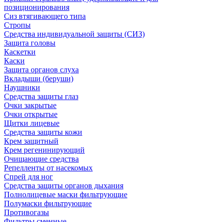
позиционирования
Сиз втягивающего типа
Стропы
Средства индивидуальной защиты (СИЗ)
Защита головы
Каскетки
Каски
Защита органов слуха
Вкладыши (беруши)
Наушники
Средства защиты глаз
Очки закрытые
Очки открытые
Щитки лицевые
Средства защиты кожи
Крем защитный
Крем регенинирующий
Очищающие средства
Репелленты от насекомых
Спрей для ног
Средства защиты органов дыхания
Полнолицевые маски фильтрующие
Полумаски фильтрующие
Противогазы
Фильтры сменные