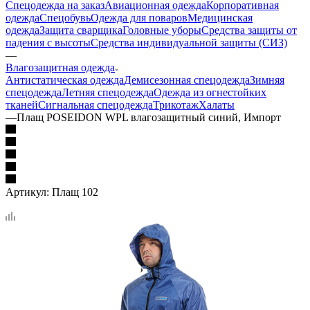
Спецодежда на заказ
Авиационная одежда
Корпоративная
одежда
Спецобувь
Одежда для поваров
Медицинская
одежда
Защита сварщика
Головные уборы
Средства защиты от
падения с высоты
Средства индивидуальной защиты (СИЗ)
—
Влагозащитная одежда
Антистатическая одежда
Демисезонная спецодежда
Зимняя
спецодежда
Летняя спецодежда
Одежда из огнестойких
тканей
Сигнальная спецодежда
Трикотаж
Халаты
—
Плащ POSEIDON WPL влагозащитный синий, Импорт
Артикул:
Плащ 102