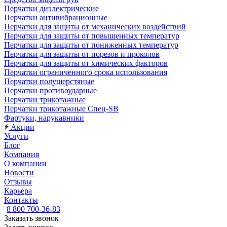
Перчатки диэлектрические
Перчатки антивибрационные
Перчатки для защиты от механических воздействий
Перчатки для защиты от повышенных температур
Перчатки для защиты от пониженных температур
Перчатки для защиты от порезов и проколов
Перчатки для защиты от химических факторов
Перчатки ограниченного срока использования
Перчатки полушерстяные
Перчатки противоударные
Перчатки трикотажные
Перчатки трикотажные Спец-SB
Фартуки, нарукавники
Акции
Услуги
Блог
Компания
О компании
Новости
Отзывы
Карьера
Контакты
8 800 700-36-83
Заказать звонок