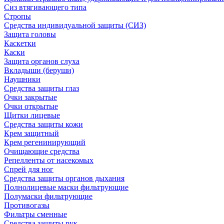
Сиз втягивающего типа
Стропы
Средства индивидуальной защиты (СИЗ)
Защита головы
Каскетки
Каски
Защита органов слуха
Вкладыши (беруши)
Наушники
Средства защиты глаз
Очки закрытые
Очки открытые
Щитки лицевые
Средства защиты кожи
Крем защитный
Крем регенинирующий
Очищающие средства
Репелленты от насекомых
Спрей для ног
Средства защиты органов дыхания
Полнолицевые маски фильтрующие
Полумаски фильтрующие
Противогазы
Фильтры сменные
Средства защиты рук