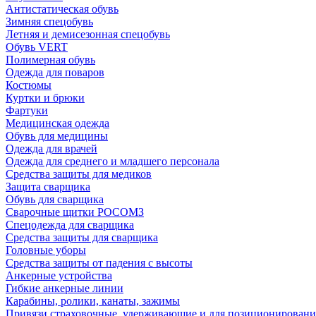
Антистатическая обувь
Зимняя спецобувь
Летняя и демисезонная спецобувь
Обувь VERT
Полимерная обувь
Одежда для поваров
Костюмы
Куртки и брюки
Фартуки
Медицинская одежда
Обувь для медицины
Одежда для врачей
Одежда для среднего и младшего персонала
Средства защиты для медиков
Защита сварщика
Обувь для сварщика
Сварочные щитки РОСОМЗ
Спецодежда для сварщика
Средства защиты для сварщика
Головные уборы
Средства защиты от падения с высоты
Анкерные устройства
Гибкие анкерные линии
Карабины, ролики, канаты, зажимы
Привязи страховочные, удерживающие и для позиционировани