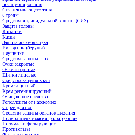
позиционирования
Сиз втягивающего типа
Стропы
Средства индивидуальной защиты (СИЗ)
Защита головы
Каскетки
Каски
Защита органов слуха
Вкладыши (беруши)
Наушники
Средства защиты глаз
Очки закрытые
Очки открытые
Щитки лицевые
Средства защиты кожи
Крем защитный
Крем регенинирующий
Очищающие средства
Репелленты от насекомых
Спрей для ног
Средства защиты органов дыхания
Полнолицевые маски фильтрующие
Полумаски фильтрующие
Противогазы
Фильтры сменные