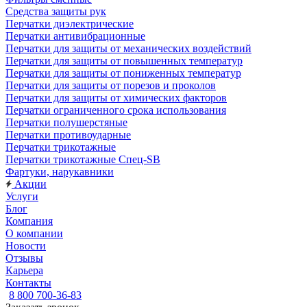
Средства защиты рук
Перчатки диэлектрические
Перчатки антивибрационные
Перчатки для защиты от механических воздействий
Перчатки для защиты от повышенных температур
Перчатки для защиты от пониженных температур
Перчатки для защиты от порезов и проколов
Перчатки для защиты от химических факторов
Перчатки ограниченного срока использования
Перчатки полушерстяные
Перчатки противоударные
Перчатки трикотажные
Перчатки трикотажные Спец-SB
Фартуки, нарукавники
Акции
Услуги
Блог
Компания
О компании
Новости
Отзывы
Карьера
Контакты
8 800 700-36-83