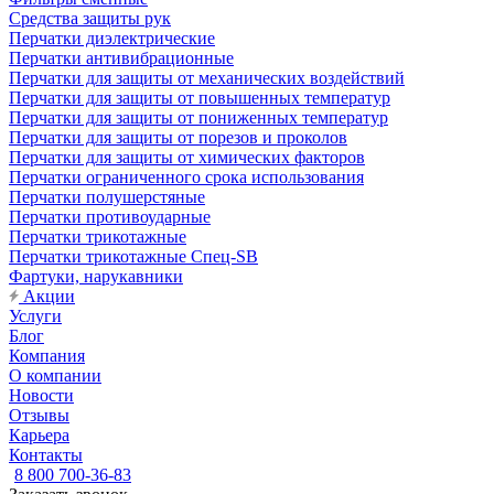
Средства защиты рук
Перчатки диэлектрические
Перчатки антивибрационные
Перчатки для защиты от механических воздействий
Перчатки для защиты от повышенных температур
Перчатки для защиты от пониженных температур
Перчатки для защиты от порезов и проколов
Перчатки для защиты от химических факторов
Перчатки ограниченного срока использования
Перчатки полушерстяные
Перчатки противоударные
Перчатки трикотажные
Перчатки трикотажные Спец-SB
Фартуки, нарукавники
Акции
Услуги
Блог
Компания
О компании
Новости
Отзывы
Карьера
Контакты
8 800 700-36-83