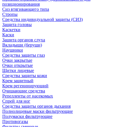
позиционирования
Сиз втягивающего типа
Стропы
Средства индивидуальной защиты (СИЗ)
Защита головы
Каскетки
Каски
Защита органов слуха
Вкладыши (беруши)
Наушники
Средства защиты глаз
Очки закрытые
Очки открытые
Щитки лицевые
Средства защиты кожи
Крем защитный
Крем регенинирующий
Очищающие средства
Репелленты от насекомых
Спрей для ног
Средства защиты органов дыхания
Полнолицевые маски фильтрующие
Полумаски фильтрующие
Противогазы
Фильтры сменные