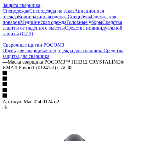
Защита сварщика
Спецодежда
Спецодежда на заказ
Авиационная
одежда
Корпоративная одежда
Спецобувь
Одежда для
поваров
Медицинская одежда
Головные уборы
Средства
защиты от падения с высоты
Средства индивидуальной
защиты (СИЗ)
—
Сварочные щитки РОСОМЗ
Обувь для сварщика
Спецодежда для сварщика
Средства
защиты для сварщика
—
Маска сварщика РОСОМЗ™ ННВ12 CRYSTALINE®
ЯМАЛ FavoriT (01245-2) с АСФ
Артикул:
Мас 054.01245-2