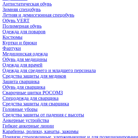
Антистатическая обувь
Зимняя спецобувь
Летняя и демисезонная спецобувь
Обувь VERT
Полимерная обувь
Одежда для поваров
Костюмы
Куртки и брюки
Фартуки
Медицинская одежда
Обувь для медицины
Одежда для врачей
Одежда для среднего и младшего персонала
Средства защиты для медиков
Защита сварщика
Обувь для сварщика
Сварочные щитки РОСОМЗ
Спецодежда для сварщика
Средства защиты для сварщика
Головные уборы
Средства защиты от падения с высоты
Анкерные устройства
Гибкие анкерные линии
Карабины, ролики, канаты, зажимы
Привязи страховочные, удерживающие и для позиционировани