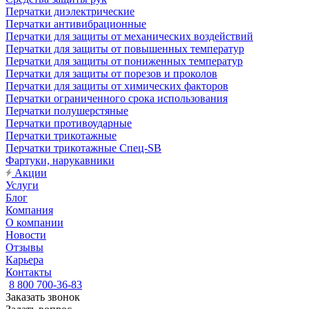
Перчатки диэлектрические
Перчатки антивибрационные
Перчатки для защиты от механических воздействий
Перчатки для защиты от повышенных температур
Перчатки для защиты от пониженных температур
Перчатки для защиты от порезов и проколов
Перчатки для защиты от химических факторов
Перчатки ограниченного срока использования
Перчатки полушерстяные
Перчатки противоударные
Перчатки трикотажные
Перчатки трикотажные Спец-SB
Фартуки, нарукавники
Акции
Услуги
Блог
Компания
О компании
Новости
Отзывы
Карьера
Контакты
8 800 700-36-83
Заказать звонок