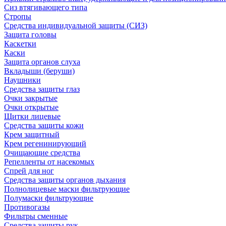
Сиз втягивающего типа
Стропы
Средства индивидуальной защиты (СИЗ)
Защита головы
Каскетки
Каски
Защита органов слуха
Вкладыши (беруши)
Наушники
Средства защиты глаз
Очки закрытые
Очки открытые
Щитки лицевые
Средства защиты кожи
Крем защитный
Крем регенинирующий
Очищающие средства
Репелленты от насекомых
Спрей для ног
Средства защиты органов дыхания
Полнолицевые маски фильтрующие
Полумаски фильтрующие
Противогазы
Фильтры сменные
Средства защиты рук