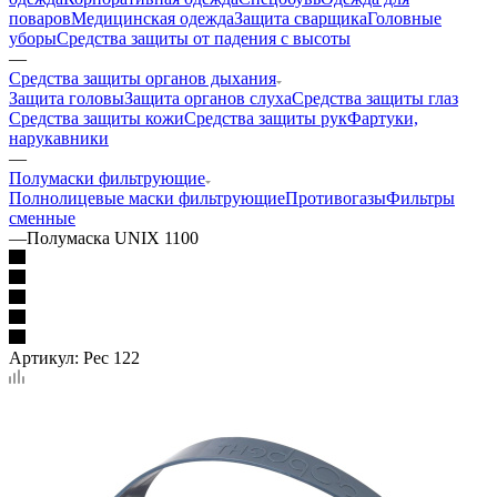
поваров
Медицинская одежда
Защита сварщика
Головные
уборы
Средства защиты от падения с высоты
—
Средства защиты органов дыхания
Защита головы
Защита органов слуха
Средства защиты глаз
Средства защиты кожи
Средства защиты рук
Фартуки,
нарукавники
—
Полумаски фильтрующие
Полнолицевые маски фильтрующие
Противогазы
Фильтры
сменные
—
Полумаска UNIX 1100
Артикул:
Рес 122