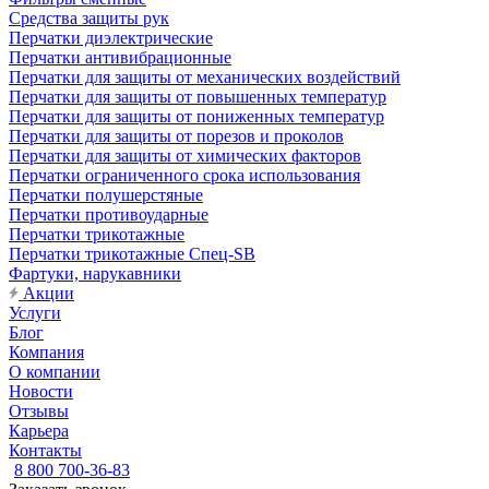
Средства защиты рук
Перчатки диэлектрические
Перчатки антивибрационные
Перчатки для защиты от механических воздействий
Перчатки для защиты от повышенных температур
Перчатки для защиты от пониженных температур
Перчатки для защиты от порезов и проколов
Перчатки для защиты от химических факторов
Перчатки ограниченного срока использования
Перчатки полушерстяные
Перчатки противоударные
Перчатки трикотажные
Перчатки трикотажные Спец-SB
Фартуки, нарукавники
Акции
Услуги
Блог
Компания
О компании
Новости
Отзывы
Карьера
Контакты
8 800 700-36-83