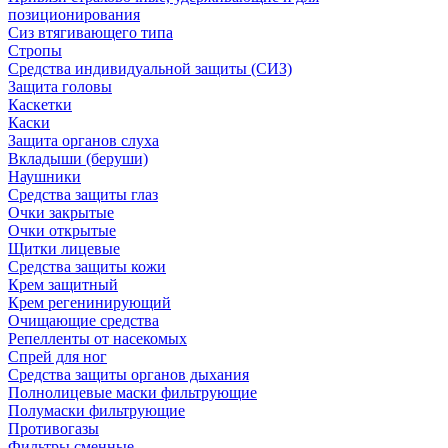
позиционирования
Сиз втягивающего типа
Стропы
Средства индивидуальной защиты (СИЗ)
Защита головы
Каскетки
Каски
Защита органов слуха
Вкладыши (беруши)
Наушники
Средства защиты глаз
Очки закрытые
Очки открытые
Щитки лицевые
Средства защиты кожи
Крем защитный
Крем регенинирующий
Очищающие средства
Репелленты от насекомых
Спрей для ног
Средства защиты органов дыхания
Полнолицевые маски фильтрующие
Полумаски фильтрующие
Противогазы
Фильтры сменные