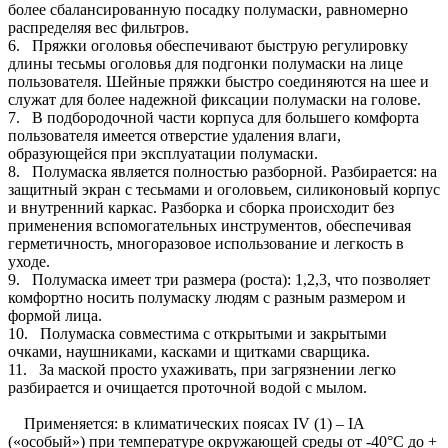
более сбалансированную посадку полумаски, равномерно
распределяя вес фильтров.
6. Пряжки оголовья обеспечивают быструю регулировку
длины тесьмы оголовья для подгонки полумаски на лице
пользователя. Шейные пряжки быстро соединяются на шее и
служат для более надежной фиксации полумаски на голове.
7. В подбородочной части корпуса для большего комфорта
пользователя имеется отверстие удаления влаги,
образующейся при эксплуатации полумаски.
8. Полумаска является полностью разборной. Разбирается: на
защитный экран с тесьмами и оголовьем, силиконовый корпус
и внутренний каркас. Разборка и сборка происходит без
применения вспомогательных инструментов, обеспечивая
герметичность, многоразовое использование и легкость в
уходе.
9. Полумаска имеет три размера (роста): 1,2,3, что позволяет
комфортно носить полумаску людям с разным размером и
формой лица.
10. Полумаска совместима с открытыми и закрытыми
очками, наушниками, касками и щитками сварщика.
11. За маской просто ухаживать, при загрязнении легко
разбирается и очищается проточной водой с мылом.
Применяется: в климатических поясах IV (1) – IA
(«особый») при температуре окружающей среды от -40°С до +