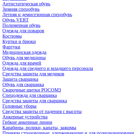
Антистатическая обувь
Зимняя спецобувь
Летняя и демисезонная спецобувь
Обувь VERT
Полимерная обувь
Одежда для поваров
Костюмы
Куртки и брюки
Фартуки
Медицинская одежда
Обувь для медицины
Одежда для врачей
Одежда для среднего и младшего персонала
Средства защиты для медиков
Защита сварщика
Обувь для сварщика
Сварочные щитки РОСОМЗ
Спецодежда для сварщика
Средства защиты для сварщика
Головные уборы
Средства защиты от падения с высоты
Анкерные устройства
Гибкие анкерные линии
Карабины, ролики, канаты, зажимы
Привязи страховочные, удерживающие и для позиционировани