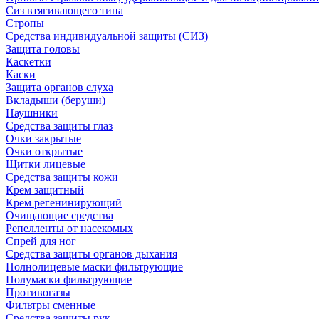
Сиз втягивающего типа
Стропы
Средства индивидуальной защиты (СИЗ)
Защита головы
Каскетки
Каски
Защита органов слуха
Вкладыши (беруши)
Наушники
Средства защиты глаз
Очки закрытые
Очки открытые
Щитки лицевые
Средства защиты кожи
Крем защитный
Крем регенинирующий
Очищающие средства
Репелленты от насекомых
Спрей для ног
Средства защиты органов дыхания
Полнолицевые маски фильтрующие
Полумаски фильтрующие
Противогазы
Фильтры сменные
Средства защиты рук