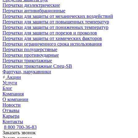
Перчатки диэлектрические
Перчатки антивибрационные
Перчатки для защиты от механических воздействий
Перчатки для защиты от повышенных температур
Перчатки для защиты от пониженных температур
Перчатки для защиты от порезов и проколов
Перчатки для защиты от химических факторов
Перчатки ограниченного срока использования
Перчатки полушерстяные
Перчатки противоударные
Перчатки трикотажные
Перчатки трикотажные Спец-SB
Фартуки, нарукавники
Акции
Услуги
Блог
Компания
О компании
Новости
Отзывы
Карьера
Контакты
8 800 700-36-83
Заказать звонок