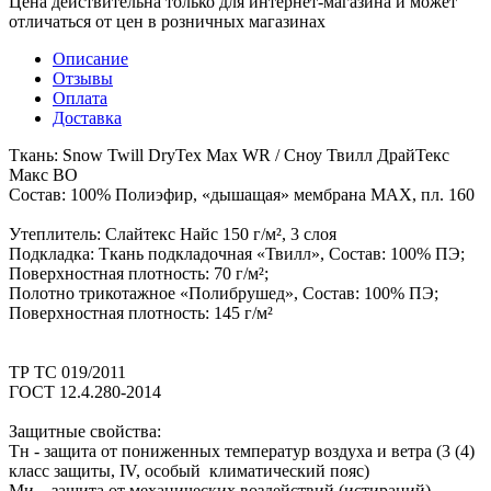
Цена действительна только для интернет-магазина и может
отличаться от цен в розничных магазинах
Описание
Отзывы
Оплата
Доставка
Ткань: Snow Twill DryTex Max WR / Сноу Твилл ДрайТекс
Макс ВО
Состав: 100% Полиэфир, «дышащая» мембрана MAX, пл. 160
Утеплитель: Слайтекс Найс 150 г/м², 3 слоя
Подкладка: Ткань подкладочная «Твилл», Состав: 100% ПЭ;
Поверхностная плотность: 70 г/м²;
Полотно трикотажное «Полибрушед», Состав: 100% ПЭ;
Поверхностная плотность: 145 г/м²
ТР ТС 019/2011
ГОСТ 12.4.280-2014
Защитные свойства:
Тн - защита от пониженных температур воздуха и ветра (3 (4)
класс защиты, IV, особый климатический пояс)
Ми – защита от механических воздействий (истираний)