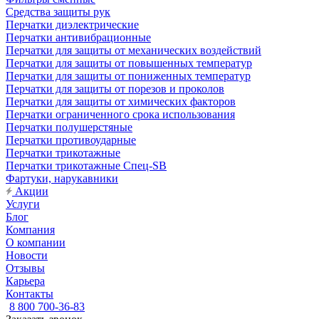
Средства защиты рук
Перчатки диэлектрические
Перчатки антивибрационные
Перчатки для защиты от механических воздействий
Перчатки для защиты от повышенных температур
Перчатки для защиты от пониженных температур
Перчатки для защиты от порезов и проколов
Перчатки для защиты от химических факторов
Перчатки ограниченного срока использования
Перчатки полушерстяные
Перчатки противоударные
Перчатки трикотажные
Перчатки трикотажные Спец-SB
Фартуки, нарукавники
Акции
Услуги
Блог
Компания
О компании
Новости
Отзывы
Карьера
Контакты
8 800 700-36-83