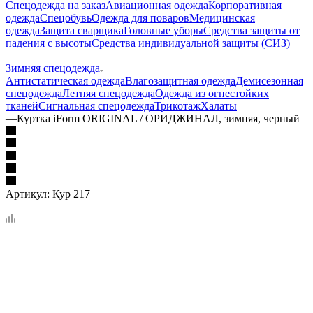
Спецодежда на заказ
Авиационная одежда
Корпоративная
одежда
Спецобувь
Одежда для поваров
Медицинская
одежда
Защита сварщика
Головные уборы
Средства защиты от
падения с высоты
Средства индивидуальной защиты (СИЗ)
—
Зимняя спецодежда
Антистатическая одежда
Влагозащитная одежда
Демисезонная
спецодежда
Летняя спецодежда
Одежда из огнестойких
тканей
Сигнальная спецодежда
Трикотаж
Халаты
—
Куртка iForm ORIGINAL / ОРИДЖИНАЛ, зимняя, черный
Артикул:
Кур 217