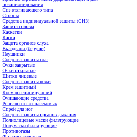
позиционирования
Сиз втягивающего типа
Стропы
Средства индивидуальной защиты (СИЗ)
Защита головы
Каскетки
Каски
Защита органов слуха
Вкладыши (беруши)
Наушники
Средства защиты глаз
Очки закрытые
Очки открытые
Щитки лицевые
Средства защиты кожи
Крем защитный
Крем регенинирующий
Очищающие средства
Репелленты от насекомых
Спрей для ног
Средства защиты органов дыхания
Полнолицевые маски фильтрующие
Полумаски фильтрующие
Противогазы
Фильтры сменные