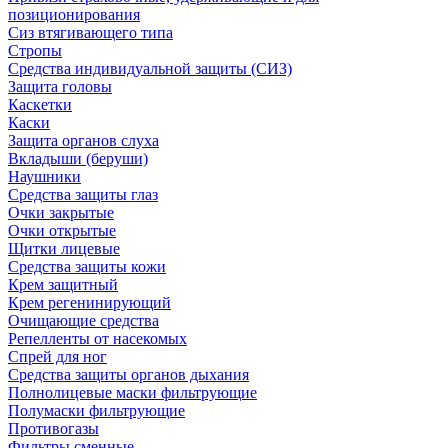
позиционирования
Сиз втягивающего типа
Стропы
Средства индивидуальной защиты (СИЗ)
Защита головы
Каскетки
Каски
Защита органов слуха
Вкладыши (беруши)
Наушники
Средства защиты глаз
Очки закрытые
Очки открытые
Щитки лицевые
Средства защиты кожи
Крем защитный
Крем регенинирующий
Очищающие средства
Репелленты от насекомых
Спрей для ног
Средства защиты органов дыхания
Полнолицевые маски фильтрующие
Полумаски фильтрующие
Противогазы
Фильтры сменные