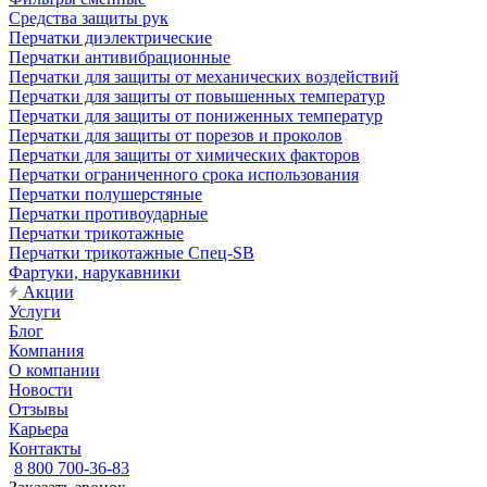
Средства защиты рук
Перчатки диэлектрические
Перчатки антивибрационные
Перчатки для защиты от механических воздействий
Перчатки для защиты от повышенных температур
Перчатки для защиты от пониженных температур
Перчатки для защиты от порезов и проколов
Перчатки для защиты от химических факторов
Перчатки ограниченного срока использования
Перчатки полушерстяные
Перчатки противоударные
Перчатки трикотажные
Перчатки трикотажные Спец-SB
Фартуки, нарукавники
Акции
Услуги
Блог
Компания
О компании
Новости
Отзывы
Карьера
Контакты
8 800 700-36-83