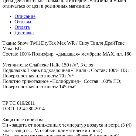
Цена действительна только для интернет-магазина и может
отличаться от цен в розничных магазинах
Описание
Отзывы
Оплата
Доставка
Ткань: Snow Twill DryTex Max WR / Сноу Твилл ДрайТекс
Макс ВО
Состав: 100% Полиэфир, «дышащая» мембрана MAX, пл. 160
Утеплитель: Слайтекс Найс 150 г/м², 3 слоя
Подкладка: Ткань подкладочная «Твилл», Состав: 100% ПЭ;
Поверхностная плотность: 70 г/м²;
Полотно трикотажное «Полибрушед», Состав: 100% ПЭ;
Поверхностная плотность: 145 г/м²
ТР ТС 019/2011
ГОСТ 12.4.280-2014
Защитные свойства:
Тн - защита от пониженных температур воздуха и ветра (3 (4)
класс защиты, IV, особый климатический пояс)
Ми – защита от механических воздействий (истираний)