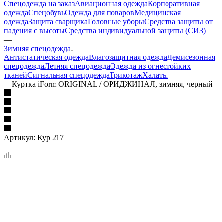
Спецодежда на заказ
Авиационная одежда
Корпоративная
одежда
Спецобувь
Одежда для поваров
Медицинская
одежда
Защита сварщика
Головные уборы
Средства защиты от
падения с высоты
Средства индивидуальной защиты (СИЗ)
—
Зимняя спецодежда
Антистатическая одежда
Влагозащитная одежда
Демисезонная
спецодежда
Летняя спецодежда
Одежда из огнестойких
тканей
Сигнальная спецодежда
Трикотаж
Халаты
—
Куртка iForm ORIGINAL / ОРИДЖИНАЛ, зимняя, черный
Артикул:
Кур 217