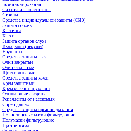
позиционирования
Сиз втягивающего типа
Стропы
Средства индивидуальной защиты (СИЗ)
Защита головы
Каскетки
Каски
Защита органов слуха
Вкладыши (беруши)
Наушники
Средства защиты глаз
Очки закрытые
Очки открытые
Щитки лицевые
Средства защиты кожи
Крем защитный
Крем регенинирующий
Очищающие средства
Репелленты от насекомых
Спрей для ног
Средства защиты органов дыхания
Полнолицевые маски фильтрующие
Полумаски фильтрующие
Противогазы
Фильтры сменные