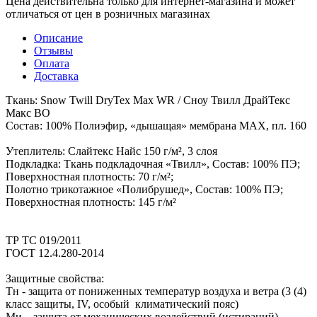
Цена действительна только для интернет-магазина и может
отличаться от цен в розничных магазинах
Описание
Отзывы
Оплата
Доставка
Ткань: Snow Twill DryTex Max WR / Сноу Твилл ДрайТекс
Макс ВО
Состав: 100% Полиэфир, «дышащая» мембрана MAX, пл. 160
Утеплитель: Слайтекс Найс 150 г/м², 3 слоя
Подкладка: Ткань подкладочная «Твилл», Состав: 100% ПЭ;
Поверхностная плотность: 70 г/м²;
Полотно трикотажное «Полибрушед», Состав: 100% ПЭ;
Поверхностная плотность: 145 г/м²
ТР ТС 019/2011
ГОСТ 12.4.280-2014
Защитные свойства:
Тн - защита от пониженных температур воздуха и ветра (3 (4)
класс защиты, IV, особый климатический пояс)
Ми – защита от механических воздействий (истираний)