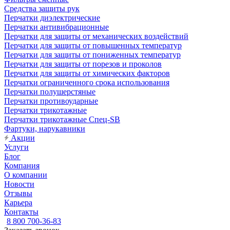
Средства защиты рук
Перчатки диэлектрические
Перчатки антивибрационные
Перчатки для защиты от механических воздействий
Перчатки для защиты от повышенных температур
Перчатки для защиты от пониженных температур
Перчатки для защиты от порезов и проколов
Перчатки для защиты от химических факторов
Перчатки ограниченного срока использования
Перчатки полушерстяные
Перчатки противоударные
Перчатки трикотажные
Перчатки трикотажные Спец-SB
Фартуки, нарукавники
Акции
Услуги
Блог
Компания
О компании
Новости
Отзывы
Карьера
Контакты
8 800 700-36-83