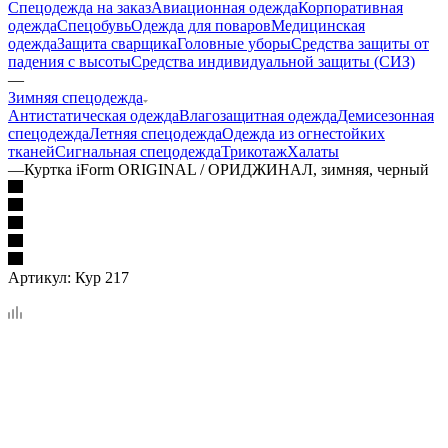
Спецодежда на заказ
Авиационная одежда
Корпоративная
одежда
Спецобувь
Одежда для поваров
Медицинская
одежда
Защита сварщика
Головные уборы
Средства защиты от
падения с высоты
Средства индивидуальной защиты (СИЗ)
—
Зимняя спецодежда
Антистатическая одежда
Влагозащитная одежда
Демисезонная
спецодежда
Летняя спецодежда
Одежда из огнестойких
тканей
Сигнальная спецодежда
Трикотаж
Халаты
—
Куртка iForm ORIGINAL / ОРИДЖИНАЛ, зимняя, черный
Артикул:
Кур 217