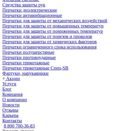
Средства защиты рук
Перчатки диэлектрические
Перчатки антивибрационные
Перчатки для защиты от механических воздействий
Перчатки для защиты от повышенных температур
Перчатки для защиты от пониженных температур
Перчатки для защиты от порезов и проколов
Перчатки для защиты от химических факторов
Перчатки ограниченного срока использования
Перчатки полушерстяные
Перчатки противоударные
Перчатки трикотажные
Перчатки трикотажные Спец-SB
Фартуки, нарукавники
Акции
Услуги
Блог
Компания
О компании
Новости
Отзывы
Карьера
Контакты
8 800 700-36-83