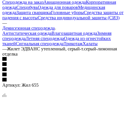
Спецодежда на заказ
Авиационная одежда
Корпоративная
одежда
Спецобувь
Одежда для поваров
Медицинская
одежда
Защита сварщика
Головные уборы
Средства защиты от
падения с высоты
Средства индивидуальной защиты (СИЗ)
—
Демисезонная спецодежда
Антистатическая одежда
Влагозащитная одежда
Зимняя
спецодежда
Летняя спецодежда
Одежда из огнестойких
тканей
Сигнальная спецодежда
Трикотаж
Халаты
—
Жилет ЭДВАНС утепленный, серый-т.серый-лимонная
отделка
Артикул:
Жил 655