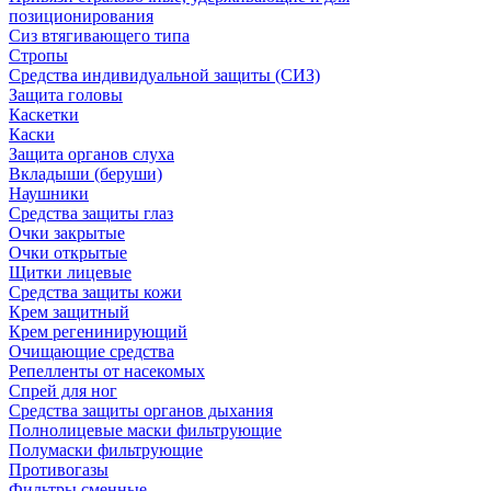
позиционирования
Сиз втягивающего типа
Стропы
Средства индивидуальной защиты (СИЗ)
Защита головы
Каскетки
Каски
Защита органов слуха
Вкладыши (беруши)
Наушники
Средства защиты глаз
Очки закрытые
Очки открытые
Щитки лицевые
Средства защиты кожи
Крем защитный
Крем регенинирующий
Очищающие средства
Репелленты от насекомых
Спрей для ног
Средства защиты органов дыхания
Полнолицевые маски фильтрующие
Полумаски фильтрующие
Противогазы
Фильтры сменные