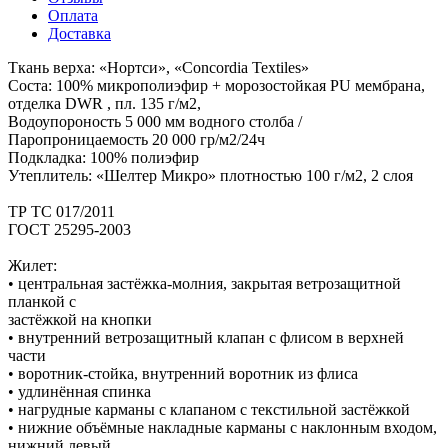
Оплата
Доставка
Ткань верха: «Нортси», «Concordia Textiles»
Соста: 100% микрополиэфир + морозостойкая PU мембрана,
отделка DWR , пл. 135 г/м2,
Водоупороность 5 000 мм водного столба /
Паропроницаемость 20 000 гр/м2/24ч
Подкладка: 100% полиэфир
Утеплитель: «Шелтер Микро» плотностью 100 г/м2, 2 слоя
ТР ТС 017/2011
ГОСТ 25295-2003
Жилет:
• центральная застёжка-молния, закрытая ветрозащитной
планкой с
застёжкой на кнопки
• внутренний ветрозащитный клапан с флисом в верхней
части
• воротник-стойка, внутренний воротник из флиса
• удлинённая спинка
• нагрудные карманы с клапаном с текстильной застёжкой
• нижние объёмные накладные карманы с наклонным входом,
нижний левый