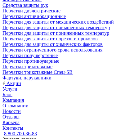
Средства защиты рук
Перчатки диэлектрические
Перчатки антивибрационные
Перчатки для защиты от механических воздействий
Перчатки для защиты от повышенных температур
Перчатки для защиты от пониженных температур
Перчатки для защиты от порезов и проколов
Перчатки для защиты от химических факторов
Перчатки ограниченного срока использования
Перчатки полушерстяные
Перчатки противоударные
Перчатки трикотажные
Перчатки трикотажные Спец-SB
Фартуки, нарукавники
Акции
Услуги
Блог
Компания
О компании
Новости
Отзывы
Карьера
Контакты
8 800 700-36-83