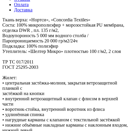
Оплата
Доставка
Ткань верха: «Нортси», «Concordia Textiles»
Соста: 100% микрополиэфир + морозостойкая PU мембрана,
отделка DWR , пл. 135 г/м2,
Водоупороность 5 000 мм водного столба /
Паропроницаемость 20 000 гр/м2/24ч
Подкладка: 100% полиэфир
Утеплитель: «Шелтер Микро» плотностью 100 г/м2, 2 слоя
ТР ТС 017/2011
ГОСТ 25295-2003
Жилет:
• центральная застёжка-молния, закрытая ветрозащитной
планкой с
застёжкой на кнопки
• внутренний ветрозащитный клапан с флисом в верхней
части
• воротник-стойка, внутренний воротник из флиса
• удлинённая спинка
• нагрудные карманы с клапаном с текстильной застёжкой
• нижние объёмные накладные карманы с наклонным входом,
нижний левый