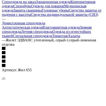
Спецодежда на заказ
Авиационная одежда
Корпоративная
одежда
Спецобувь
Одежда для поваров
Медицинская
одежда
Защита сварщика
Головные уборы
Средства защиты от
падения с высоты
Средства индивидуальной защиты (СИЗ)
—
Демисезонная спецодежда
Антистатическая одежда
Влагозащитная одежда
Зимняя
спецодежда
Летняя спецодежда
Одежда из огнестойких
тканей
Сигнальная спецодежда
Трикотаж
Халаты
—
Жилет ЭДВАНС утепленный, серый-т.серый-лимонная
отделка
Артикул:
Жил 655