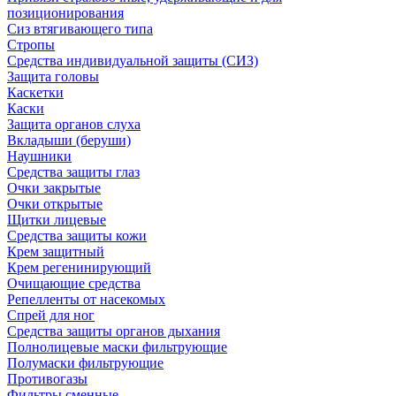
позиционирования
Сиз втягивающего типа
Стропы
Средства индивидуальной защиты (СИЗ)
Защита головы
Каскетки
Каски
Защита органов слуха
Вкладыши (беруши)
Наушники
Средства защиты глаз
Очки закрытые
Очки открытые
Щитки лицевые
Средства защиты кожи
Крем защитный
Крем регенинирующий
Очищающие средства
Репелленты от насекомых
Спрей для ног
Средства защиты органов дыхания
Полнолицевые маски фильтрующие
Полумаски фильтрующие
Противогазы
Фильтры сменные