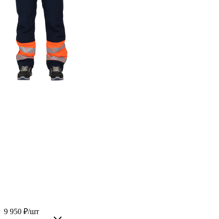
9 950
₽
/шт