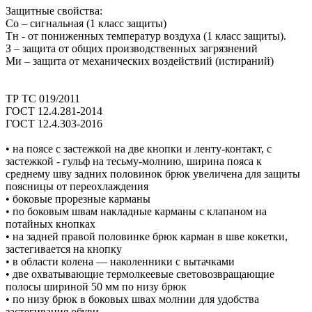
Защитные свойства:
Со – сигнальная (1 класс защиты)
Тн - от пониженных температур воздуха (1 класс защиты).
З – защита от общих производственных загрязнений
Ми – защита от механических воздействий (истираний)
ТР ТС 019/2011
ГОСТ 12.4.281-2014
ГОСТ 12.4.303-2016
• на поясе с застежкой на две кнопки и ленту-контакт, с
застежкой - гульф на тесьму-молнию, ширина пояса к
среднему шву задних половинок брюк увеличена для защиты
поясницы от переохлаждения
• боковые прорезные карманы
• по боковым швам накладные карманы с клапаном на
потайных кнопках
• на задней правой половинке брюк карман в шве кокетки,
застегивается на кнопку
• в области колена — наколенники с вытачками
• две охватывающие термолкеевые световозвращающие
полосы шириной 50 мм по низу брюк
• по низу брюк в боковых швах молнии для удобства
застегивания обуви.