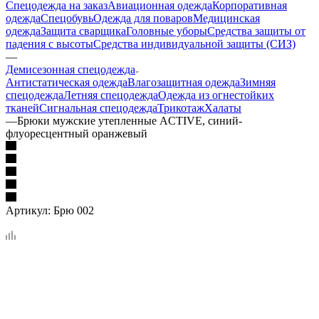
Спецодежда на заказ
Авиационная одежда
Корпоративная
одежда
Спецобувь
Одежда для поваров
Медицинская
одежда
Защита сварщика
Головные уборы
Средства защиты от
падения с высоты
Средства индивидуальной защиты (СИЗ)
—
Демисезонная спецодежда
Антистатическая одежда
Влагозащитная одежда
Зимняя
спецодежда
Летняя спецодежда
Одежда из огнестойких
тканей
Сигнальная спецодежда
Трикотаж
Халаты
—
Брюки мужские утепленные ACTIVE, синий-
флуоресцентный оранжевый
Артикул:
Брю 002