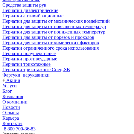
Средства защиты рук
Перчатки диэлектрические
Перчатки антивибрационные
Перчатки для защиты от механических воздействий
Перчатки для защиты от повышенных температур
Перчатки для защиты от пониженных температур
Перчатки для защиты от порезов и проколов
Перчатки для защиты от химических факторов
Перчатки ограниченного срока использования
Перчатки полушерстяные
Перчатки противоударные
Перчатки трикотажные
Перчатки трикотажные Спец-SB
Фартуки, нарукавники
Акции
Услуги
Блог
Компания
О компании
Новости
Отзывы
Карьера
Контакты
8 800 700-36-83