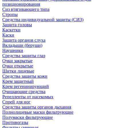
позиционирования
Сиз втягивающего типа
Стропы
Средства индивидуальной защиты (СИЗ)
Защита головы
Каскетки
Каски
Защита органов слуха
Вкладыши (беруши)
Наушники
Средства защиты глаз
Очки закрытые
Очки открытые
Щитки лицевые
Средства защиты кожи
Крем защитный
Крем регенинирующий
Очищающие средства
Репелленты от насекомых
Спрей для ног
Средства защиты органов дыхания
Полнолицевые маски фильтрующие
Полумаски фильтрующие
Противогазы
Фильтры сменные