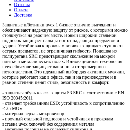
Отзывы
Оплата
Доставка
Защитные п/ботинки uvex 1 бизнес отлично выглядият и
обеспечивают надежную защиту от рисков, с которыми можно
столкнуться на рабочем месте. Новый широкий стальной
подносок защищает пальцы ног от падающих предметов и
ударов. Устойчивая к проколам вставка защищает ступню от
острых предметов, не ограничивая гибкость. Подошва из
полиуретана SRC предотвращает скольжение на мокрой
плитке и металлических полах. Инновационная технология
uvex climazone защищает ваши ноги от чрезмерного
потоотделения. Это идеальный выбор для активных мужчин,
которые работают как в офисе, так и на производстве и в
равной степени ценят стиль, безопасность и комфорт.
- защитная обувь класса защиты S3 SRC в соответствии с EN
ISO 20345:2011
- отвечает требованиям ESD: устойчивость к сопротивлению
< 35 МОм
- материал верха - микровелюр
- прочный стальной подносок и устойчивая к проколам
вставка uvex xenova® без содержания металла
- материал подошвы не содержит силикона и