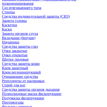
позиционирования
Сиз втягивающего типа
Стропы
Средства индивидуальной защиты (СИЗ)
Защита головы
Каскетки
Каски
Защита органов слуха
Вкладыши (беруши)
Наушники
Средства защиты глаз
Очки закрытые
Очки открытые
Щитки лицевые
Средства защиты кожи
Крем защитный
Крем регенинирующий
Очищающие средства
Репелленты от насекомых
Спрей для ног
Средства защиты органов дыхания
Полнолицевые маски фильтрующие
Полумаски фильтрующие
Противогазы
Фильтры сменные