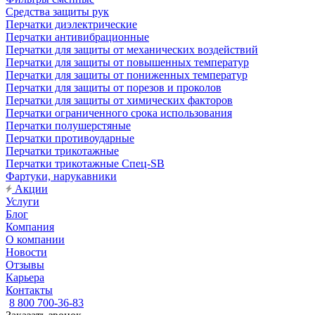
Средства защиты рук
Перчатки диэлектрические
Перчатки антивибрационные
Перчатки для защиты от механических воздействий
Перчатки для защиты от повышенных температур
Перчатки для защиты от пониженных температур
Перчатки для защиты от порезов и проколов
Перчатки для защиты от химических факторов
Перчатки ограниченного срока использования
Перчатки полушерстяные
Перчатки противоударные
Перчатки трикотажные
Перчатки трикотажные Спец-SB
Фартуки, нарукавники
Акции
Услуги
Блог
Компания
О компании
Новости
Отзывы
Карьера
Контакты
8 800 700-36-83