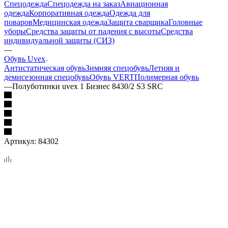
Спецодежда
Спецодежда на заказ
Авиационная
одежда
Корпоративная одежда
Одежда для
поваров
Медицинская одежда
Защита сварщика
Головные
уборы
Средства защиты от падения с высоты
Средства
индивидуальной защиты (СИЗ)
—
Обувь Uvex
Антистатическая обувь
Зимняя спецобувь
Летняя и
демисезонная спецобувь
Обувь VERT
Полимерная обувь
—
Полуботинки uvex 1 Бизнес 8430/2 S3 SRC
Артикул:
84302