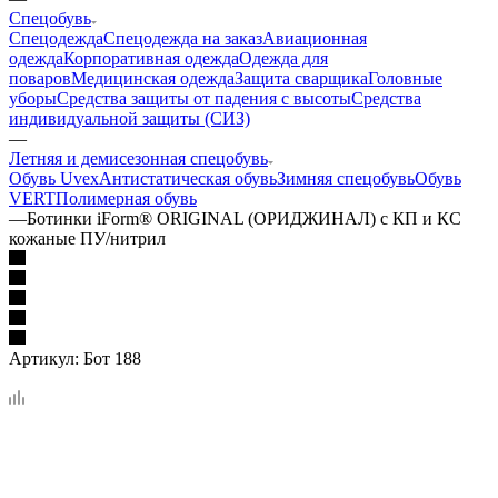
Спецобувь
Спецодежда
Спецодежда на заказ
Авиационная
одежда
Корпоративная одежда
Одежда для
поваров
Медицинская одежда
Защита сварщика
Головные
уборы
Средства защиты от падения с высоты
Средства
индивидуальной защиты (СИЗ)
—
Летняя и демисезонная спецобувь
Обувь Uvex
Антистатическая обувь
Зимняя спецобувь
Обувь
VERT
Полимерная обувь
—
Ботинки iForm® ORIGINAL (ОРИДЖИНАЛ) с КП и КС
кожаные ПУ/нитрил
Артикул:
Бот 188