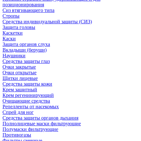
позиционирования
Сиз втягивающего типа
Стропы
Средства индивидуальной защиты (СИЗ)
Защита головы
Каскетки
Каски
Защита органов слуха
Вкладыши (беруши)
Наушники
Средства защиты глаз
Очки закрытые
Очки открытые
Щитки лицевые
Средства защиты кожи
Крем защитный
Крем регенинирующий
Очищающие средства
Репелленты от насекомых
Спрей для ног
Средства защиты органов дыхания
Полнолицевые маски фильтрующие
Полумаски фильтрующие
Противогазы
Фильтры сменные