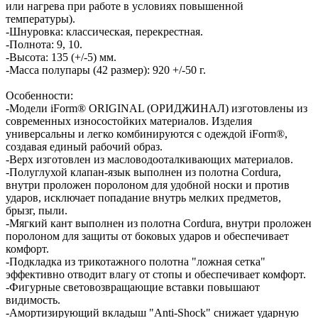
или нагрева при работе в условиях повышенной
температуры).
-Шнуровка: классическая, перекрестная.
-Полнота: 9, 10.
-Высота: 135 (+/-5) мм.
-Масса полупары (42 размер): 920 +/-50 г.
Особенности:
-Модели iForm® ORIGINAL (ОРИДЖИНАЛ) изготовлены из
современных износостойких материалов. Изделия
универсальны и легко комбинируются с одеждой iForm®,
создавая единый рабочий образ.
-Верх изготовлен из масловодооталкивающих материалов.
-Полуглухой клапан-язык выполнен из полотна Cordura,
внутри проложен поролоном для удобной носки и против
ударов, исключает попадание внутрь мелких предметов,
брызг, пыли.
-Мягкий кант выполнен из полотна Cordura, внутри проложен
поролоном для защиты от боковых ударов и обеспечивает
комфорт.
-Подкладка из трикотажного полотна "ложная сетка"
эффективно отводит влагу от стопы и обеспечивает комфорт.
-Фигурные световозвращающие вставки повышают
видимость.
-Амортизирующий вкладыш "Anti-Shock" снижает ударную