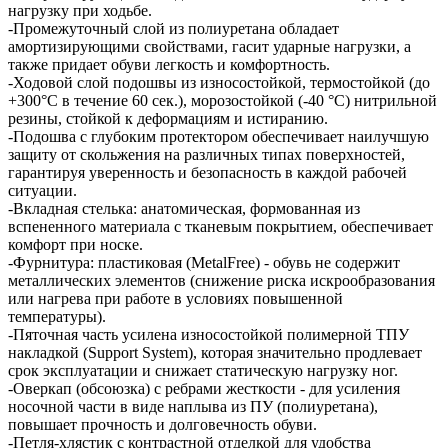
нагрузку при ходьбе.
-Промежуточный слой из полиуретана обладает
амортизирующими свойствами, гасит ударные нагрузки, а
также придает обуви легкость и комфортность.
-Ходовой слой подошвы из износостойкой, термостойкой (до
+300°С в течение 60 сек.), морозостойкой (-40 °С) нитрильной
резины, стойкой к деформациям и истиранию.
-Подошва с глубоким протектором обеспечивает наилучшую
защиту от скольжения на различных типах поверхностей,
гарантируя уверенность и безопасность в каждой рабочей
ситуации.
-Вкладная стелька: анатомическая, формованная из
вспененного материала с тканевым покрытием, обеспечивает
комфорт при носке.
-Фурнитура: пластиковая (MetalFree) - обувь не содержит
металлических элементов (снижение риска искрообразования
или нагрева при работе в условиях повышенной
температуры).
-Пяточная часть усилена износостойкой полимерной ТПУ
накладкой (Support System), которая значительно продлевает
срок эксплуатации и снижает статическую нагрузку ног.
-Оверкап (обсоюзка) с ребрами жесткости - для усиления
носочной части в виде наплыва из ПУ (полиуретана),
повышает прочность и долговечность обуви.
-Петля-хлястик с контрастной отделкой для удобства