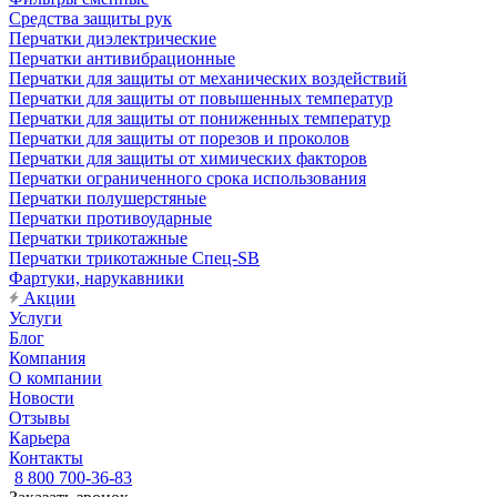
Средства защиты рук
Перчатки диэлектрические
Перчатки антивибрационные
Перчатки для защиты от механических воздействий
Перчатки для защиты от повышенных температур
Перчатки для защиты от пониженных температур
Перчатки для защиты от порезов и проколов
Перчатки для защиты от химических факторов
Перчатки ограниченного срока использования
Перчатки полушерстяные
Перчатки противоударные
Перчатки трикотажные
Перчатки трикотажные Спец-SB
Фартуки, нарукавники
Акции
Услуги
Блог
Компания
О компании
Новости
Отзывы
Карьера
Контакты
8 800 700-36-83