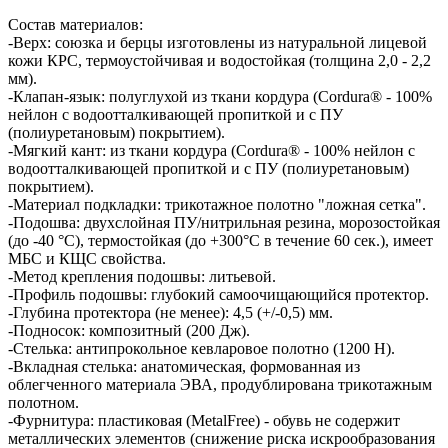
Состав материалов:
-Верх: союзка и берцы изготовлены из натуральной лицевой
кожи КРС, термоустойчивая и водостойкая (толщина 2,0 - 2,2
мм).
-Клапан-язык: полуглухой из ткани кордура (Cordura® - 100%
нейлон с водоотталкивающей пропиткой и с ПУ
(полиуретановым) покрытием).
-Мягкий кант: из ткани кордура (Cordura® - 100% нейлон с
водоотталкивающей пропиткой и с ПУ (полиуретановым)
покрытием).
-Материал подкладки: трикотажное полотно "ложная сетка".
-Подошва: двухслойная ПУ/нитрильная резина, морозостойкая
(до -40 °С), термостойкая (до +300°С в течение 60 сек.), имеет
МБС и КЩС свойства.
-Метод крепления подошвы: литьевой.
-Профиль подошвы: глубокий самоочищающийся протектор.
-Глубина протектора (не менее): 4,5 (+/-0,5) мм.
-Подносок: композитный (200 Дж).
-Стелька: антипрокольное кевларовое полотно (1200 Н).
-Вкладная стелька: анатомическая, формованная из
облегченного материала ЭВА, продублирована трикотажным
полотном.
-Фурнитура: пластиковая (MetalFree) - обувь не содержит
металлических элементов (снижение риска искрообразования