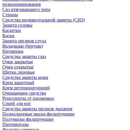
позиционирования
Сиз втягивающего типа
Стропы
Средства индивидуальной защиты (СИЗ)
Защита головы
Каскетки
Каски
Защита органов слуха
Вкладыши (беруши)
Наушники
Средства защиты глаз
Очки закрытые
Очки открытые
Щитки лицевые
Средства защиты кожи
Крем защитный
Крем регенинирующий
Очищающие средства
Репелленты от насекомых
Спрей для ног
Средства защиты органов дыхания
Полнолицевые маски фильтрующие
Полумаски фильтрующие
Противогазы
Фильтры сменные