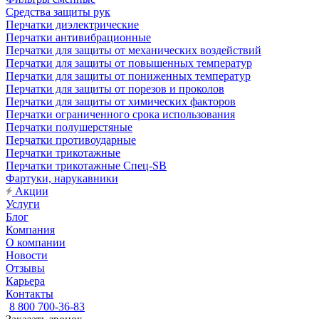
Средства защиты рук
Перчатки диэлектрические
Перчатки антивибрационные
Перчатки для защиты от механических воздействий
Перчатки для защиты от повышенных температур
Перчатки для защиты от пониженных температур
Перчатки для защиты от порезов и проколов
Перчатки для защиты от химических факторов
Перчатки ограниченного срока использования
Перчатки полушерстяные
Перчатки противоударные
Перчатки трикотажные
Перчатки трикотажные Спец-SB
Фартуки, нарукавники
Акции
Услуги
Блог
Компания
О компании
Новости
Отзывы
Карьера
Контакты
8 800 700-36-83