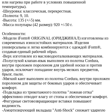
или нагрева при работе в условиях повышенной
температуры).
-Шнуровка: классическая, перекрестная.
-Полнота: 9, 10.
-Высота: 135 (+/-5) мм.
-Масса полупары (42 размер): 920 +/-50 г.
Особенности:
-Модели iForm® ORIGINAL (ОРИДЖИНАЛ) изготовлены из
современных износостойких материалов. Изделия
универсальны и легко комбинируются с одеждой iForm®,
создавая единый рабочий образ.
-Верх изготовлен из масловодооталкивающих материалов.
-Полуглухой клапан-язык выполнен из полотна Cordura,
внутри проложен поролоном для удобной носки и против
ударов, исключает попадание внутрь мелких предметов,
брызг, пыли.
-Мягкий кант выполнен из полотна Cordura, внутри проложен
поролоном для защиты от боковых ударов и обеспечивает
комфорт.
-Подкладка из трикотажного полотна "ложная сетка"
эффективно отводит влагу от стопы и обеспечивает комфорт.
-Фигурные световозвращающие вставки повышают
видимость.
-Амортизирующий вкладыш "Anti-Shock" снижает ударную