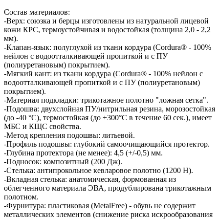
Состав материалов:
-Верх: союзка и берцы изготовлены из натуральной лицевой
кожи КРС, термоустойчивая и водостойкая (толщина 2,0 - 2,2
мм).
-Клапан-язык: полуглухой из ткани кордура (Cordura® - 100%
нейлон с водоотталкивающей пропиткой и с ПУ
(полиуретановым) покрытием).
-Мягкий кант: из ткани кордура (Cordura® - 100% нейлон с
водоотталкивающей пропиткой и с ПУ (полиуретановым)
покрытием).
-Материал подкладки: трикотажное полотно "ложная сетка".
-Подошва: двухслойная ПУ/нитрильная резина, морозостойкая
(до -40 °С), термостойкая (до +300°С в течение 60 сек.), имеет
МБС и КЩС свойства.
-Метод крепления подошвы: литьевой.
-Профиль подошвы: глубокий самоочищающийся протектор.
-Глубина протектора (не менее): 4,5 (+/-0,5) мм.
-Подносок: композитный (200 Дж).
-Стелька: антипрокольное кевларовое полотно (1200 Н).
-Вкладная стелька: анатомическая, формованная из
облегченного материала ЭВА, продублирована трикотажным
полотном.
-Фурнитура: пластиковая (MetalFree) - обувь не содержит
металлических элементов (снижение риска искрообразования