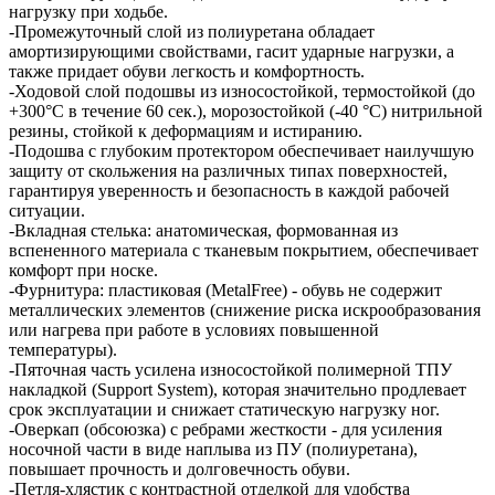
нагрузку при ходьбе.
-Промежуточный слой из полиуретана обладает
амортизирующими свойствами, гасит ударные нагрузки, а
также придает обуви легкость и комфортность.
-Ходовой слой подошвы из износостойкой, термостойкой (до
+300°С в течение 60 сек.), морозостойкой (-40 °С) нитрильной
резины, стойкой к деформациям и истиранию.
-Подошва с глубоким протектором обеспечивает наилучшую
защиту от скольжения на различных типах поверхностей,
гарантируя уверенность и безопасность в каждой рабочей
ситуации.
-Вкладная стелька: анатомическая, формованная из
вспененного материала с тканевым покрытием, обеспечивает
комфорт при носке.
-Фурнитура: пластиковая (MetalFree) - обувь не содержит
металлических элементов (снижение риска искрообразования
или нагрева при работе в условиях повышенной
температуры).
-Пяточная часть усилена износостойкой полимерной ТПУ
накладкой (Support System), которая значительно продлевает
срок эксплуатации и снижает статическую нагрузку ног.
-Оверкап (обсоюзка) с ребрами жесткости - для усиления
носочной части в виде наплыва из ПУ (полиуретана),
повышает прочность и долговечность обуви.
-Петля-хлястик с контрастной отделкой для удобства