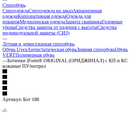
Спецобувь
Спецодежда
Спецодежда на заказ
Авиационная
одежда
Корпоративная одежда
Одежда для
поваров
Медицинская одежда
Защита сварщика
Головные
уборы
Средства защиты от падения с высоты
Средства
индивидуальной защиты (СИЗ)
—
Летняя и демисезонная спецобувь
Обувь Uvex
Антистатическая обувь
Зимняя спецобувь
Обувь
VERT
Полимерная обувь
—
Ботинки iForm® ORIGINAL (ОРИДЖИНАЛ) с КП и КС
кожаные ПУ/нитрил
Артикул:
Бот 188