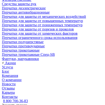
Средства защиты рук
Перчатки диэлектрические
Перчатки антивибрационные
Перчатки для защиты от механических воздействий
Перчатки для защиты от повышенных температур
Перчатки для защиты от пониженных температур
Перчатки для защиты от порезов и проколов
Перчатки для защиты от химических факторов
Перчатки ограниченного срока использования
Перчатки полушерстяные
Перчатки противоударные
Перчатки трикотажные
Перчатки трикотажные Спец-SB
Фартуки, нарукавники
Акции
Услуги
Блог
Компания
О компании
Новости
Отзывы
Карьера
Контакты
8 800 700-36-83