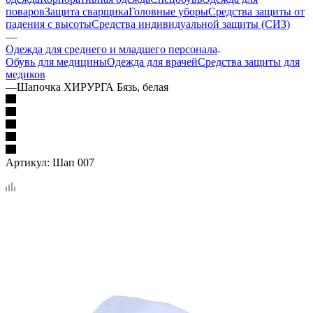
поваров
Защита сварщика
Головные уборы
Средства защиты от
падения с высоты
Средства индивидуальной защиты (СИЗ)
—
Одежда для среднего и младшего персонала
Обувь для медицины
Одежда для врачей
Средства защиты для
медиков
—
Шапочка ХИРУРГА Бязь, белая
Артикул:
Шап 007