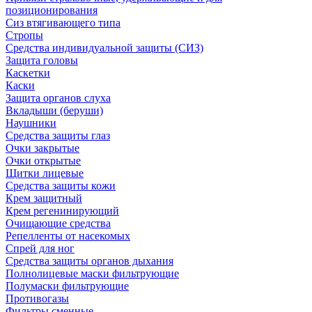
позиционирования
Сиз втягивающего типа
Стропы
Средства индивидуальной защиты (СИЗ)
Защита головы
Каскетки
Каски
Защита органов слуха
Вкладыши (беруши)
Наушники
Средства защиты глаз
Очки закрытые
Очки открытые
Щитки лицевые
Средства защиты кожи
Крем защитный
Крем регенинирующий
Очищающие средства
Репелленты от насекомых
Спрей для ног
Средства защиты органов дыхания
Полнолицевые маски фильтрующие
Полумаски фильтрующие
Противогазы
Фильтры сменные